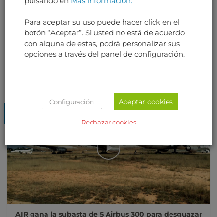
pulsando en
Más información.
Para aceptar su uso puede hacer click en el
AIR es la primera empresa en Europa en obtener la
botón “Aceptar”. Si usted no está de acuerdo
triple acreditacion de AFRA
con alguna de estas, podrá personalizar sus
En septiembre 2018 AIR tuvo la auditoría de Aircrat
opciones a través del panel de configuración.
Fleet Recycling Association (AFRA), y una [...]
Aceptar cookies
Configuración
02
Jun
Rechazar cookies
AIR gana la subasta de 5 Airbus 300 para desguazar