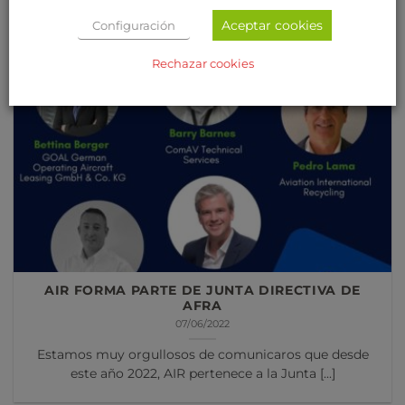
Aragón (ITAINNOVA), se encuentra inmerso en el [...]
Aceptar cookies
Configuración
Rechazar cookies
AIR FORMA PARTE DE JUNTA DIRECTIVA DE
AFRA
07/06/2022
Estamos muy orgullosos de comunicaros que desde
este año 2022, AIR pertenece a la Junta [...]