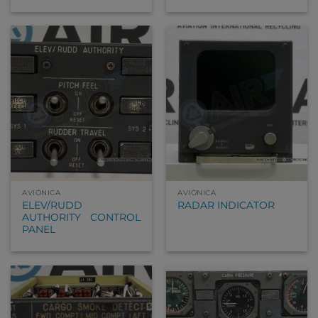
AVIÓNICA
AVIÓNICA
ELEV/RUDD
RADAR INDICATOR
AUTHORITY CONTROL
PANEL