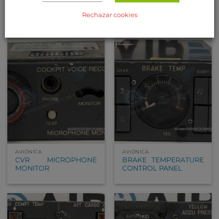
CONTROL UNIT
RECTIFIER MODEL
F0296
Rechazar cookies
AVIÓNICA
AVIÓNICA
CVR MICROPHONE
BRAKE TEMPERATURE
MONITOR
CONTROL PANEL