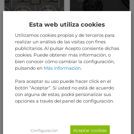
Esta web utiliza cookies
AVIÓNICA
AVIÓNICA
Utilizamos cookies propias y de terceros para
CABIN TEMPERATURE
EVAC. SIGNAL
CONTROL PANEL
CONTROL PANEL
realizar un análisis de las visitas con fines
publicitarios. Al pulsar Acepto consiente dichas
cookies. Puede obtener más información, o
bien conocer cómo cambiar la configuración,
pulsando en
Más información.
Para aceptar su uso puede hacer click en el
botón “Aceptar”. Si usted no está de acuerdo
con alguna de estas, podrá personalizar sus
opciones a través del panel de configuración.
AVIÓNICA
AVIÓNICA
Aceptar cookies
Configuración
PROBE HEAT
TRANSFORMER /