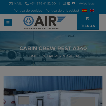
Saltar
MAIL
+34 976 41 52 00
Aviso legal
al
Política de cookies
Política de privacidad
contenido
TIENDA
CABIN CREW REST A340
HOME
/
INTERIORES DE CABINA