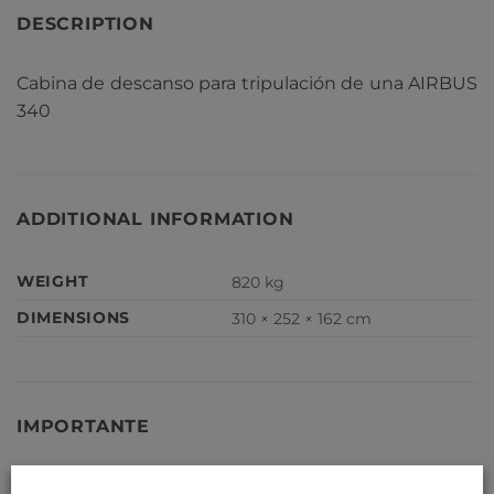
DESCRIPTION
Cabina de descanso para tripulación de una AIRBUS
340
ADDITIONAL INFORMATION
WEIGHT
820 kg
DIMENSIONS
310 × 252 × 162 cm
IMPORTANTE
Nuestras piezas de avión no son serviciables, y no se