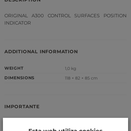
ORIGINAL A300 CONTROL SURFACES POSITION
INDICATOR
ADDITIONAL INFORMATION
WEIGHT
1,0 kg
DIMENSIONS
118 × 82 × 85 cm
IMPORTANTE
Nuestras piezas de avión no son serviciables, y no se
pueden instalar en un avión serviciable.
Esta web utiliza cookies