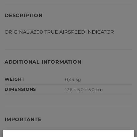
DESCRIPTION
ORIGINAL A300 TRUE AIRSPEED INDICATOR
ADDITIONAL INFORMATION
WEIGHT
0,44 kg
DIMENSIONS
17,6 × 5,0 × 5,0 cm
IMPORTANTE
Nuestras piezas de avión no son serviciables, y no se