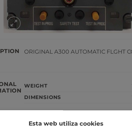
PTION
ORIGINAL A300 AUTOMATIC FLGHT 
IONAL
WEIGHT
MATION
DIMENSIONS
Esta web utiliza cookies
TANTE
Nuestras piezas de avión no son servi