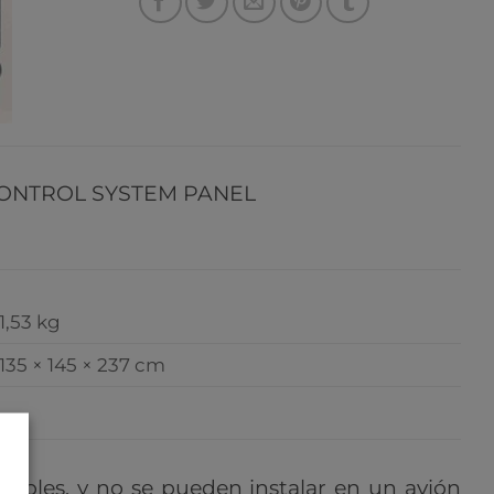
CONTROL SYSTEM PANEL
1,53 kg
135 × 145 × 237 cm
ciables, y no se pueden instalar en un avión