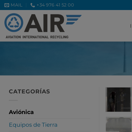
Saltar
MAIL
+34 976 41 52 00
al
contenido
CATEGORÍAS
Aviónica
Equipos de Tierra