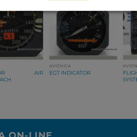
AVIÓNICA
AVIÓN
CATOR AIR
FLI
EGT INDICATOR
MACH
SYST
A ON-LINE