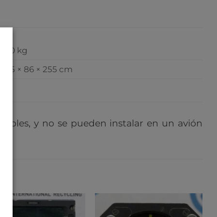
320 kg
205 × 86 × 255 cm
ciables, y no se pueden instalar en un avión