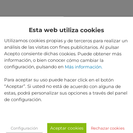
IONAL
Esta web utiliza cookies
WEIGHT
MATION
Utilizamos cookies propias y de terceros para realizar un
DIMENSIONS
análisis de las visitas con fines publicitarios. Al pulsar
Acepto consiente dichas cookies. Puede obtener más
información, o bien conocer cómo cambiar la
configuración, pulsando en
Más información.
TANTE
Nuestras piezas de avión no son servi
Para aceptar su uso puede hacer click en el botón
serviciable.
“Aceptar”. Si usted no está de acuerdo con alguna de
estas, podrá personalizar sus opciones a través del panel
de configuración.
TED PRODUCTS
Aceptar cookies
Configuración
Rechazar cookies